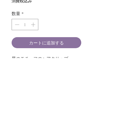
消費税込み
数量
*
カートに追加する
星のモチーフのヘアクリップ。
素材・・・ガラスビーズ、樹脂、ワ
イヤー、真鍮メッキ等
星の幅・・・約7cm
全長・・・約12.3cm
お取り扱い上のご注意
ひとつひとつを手作業で仕上げているデ