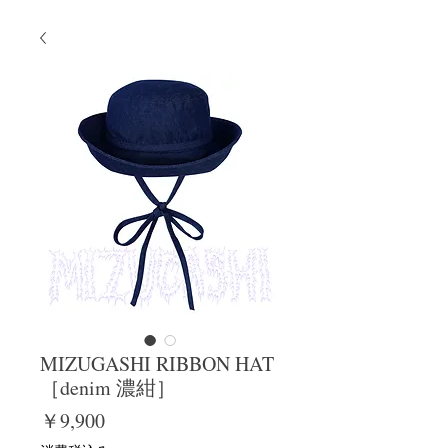
MIZUGASHI RIBBON HAT
［denim 濃紺］
価
￥9,900
格