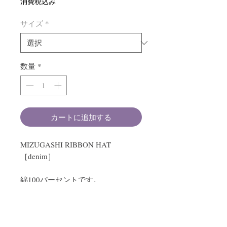
消費税込み
サイズ
*
数量
*
カートに追加する
MIZUGASHI RIBBON HAT
［denim］
綿100パーセントです。
リボンは取り外し可能です。
つばは折り返した状態でも、折らず